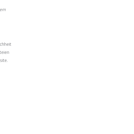
gem
chheit
teien
ite.