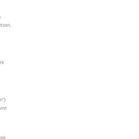
n
etzen.
re
n“)
 von
sie