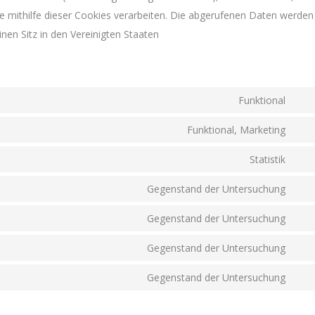
e mithilfe dieser Cookies verarbeiten. Die abgerufenen Daten werden
nen Sitz in den Vereinigten Staaten
Funktional
Con
to
Funktional, Marketing
Con
serv
to
Statistik
wor
Con
serv
to
Gegenstand der Untersuchung
int
Con
serv
mes
to
Gegenstand der Untersuchung
goo
Con
serv
anal
to
Gegenstand der Untersuchung
goo
Con
serv
font
to
Gegenstand der Untersuchung
goo
Con
serv
map
to
you