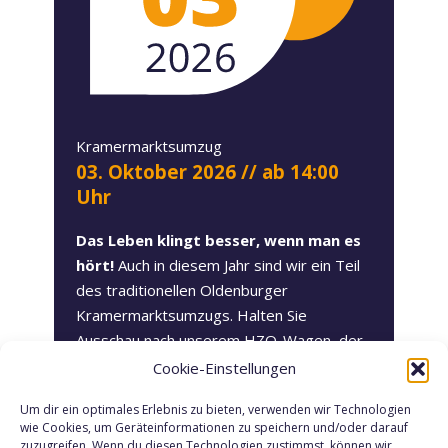
Kramermarktsumzug
03. Oktober 2026
// ab 14:00
Uhr
Das Leben klingt besser, wenn man es
hört!
Auch in diesem Jahr sind wir ein Teil
des traditionellen Oldenburger
Kramermarktsumzugs. Halten Sie
Ausschau nach unserem HZO-Wagen, der
mit unserer Special-„Kamelle“ und guter
Cookie-Einstellungen
Stimmung um die Ecke kommt. Wir freuen
Um dir ein optimales Erlebnis zu bieten, verwenden wir Technologien
uns darauf, gemeinsam mit allen
wie Cookies, um Geräteinformationen zu speichern und/oder darauf
Beteiligten und kreativen Wagen die
zuzugreifen. Wenn du diesen Technologien zustimmst, können wir