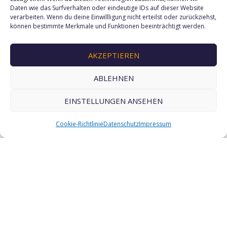
Daten wie das Surfverhalten oder eindeutige IDs auf dieser Website
Straßen Oldenburgs ein Stück bunter &
verarbeiten. Wenn du deine Einwillligung nicht erteilst oder zurückziehst,
hörbarer zu machen!
können bestimmte Merkmale und Funktionen beeinträchtigt werden.
Start:
im Bereich des
Staatstheaters
AKZEPTIEREN
Ende: Festgelände an den Weser-Ems-
ABLEHNEN
Hallen
kostenlos
, keine Anmeldung
EINSTELLUNGEN ANSEHEN
erforderlich
Cookie-Richtlinie
Datenschutz
Impressum
ZU UNSEREM RÜCKBLICK 2025