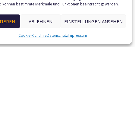
e
t, können bestimmte Merkmale und Funktionen beeinträchtigt werden.
 noch schneller finden, was Sie suchen.
le Unannehmlichkeiten.
TIEREN
ABLEHNEN
EINSTELLUNGEN ANSEHEN
Cookie-Richtlinie
Datenschutz
Impressum